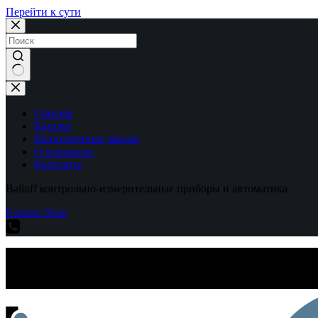
Перейти к сути
Ничего
не
найдено
Главная
Каталог
Выполненные заказы
О компании
Контакты
Balluff контрольно-измерительные приборы и автоматика
Explore Shop
Balluff контрольно-измерительные приборы и автоматика