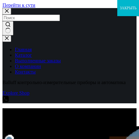
Перейти к сути
ЗАКРЫТЬ
Ничего
не
найдено
Главная
Каталог
Выполненные заказы
О компании
Контакты
Balluff контрольно-измерительные приборы и автоматика
Explore Shop
Balluff контрольно-измерительные приборы и автоматика