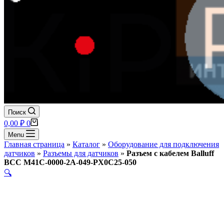
Поиск
Корзина
0,00
₽
0
Menu
Главная страница
»
Каталог
»
Оборудование для подключения
датчиков
»
Разъемы для датчиков
»
Разъем с кабелем Balluff
BCC M41C-0000-2A-049-PX0C25-050
🔍