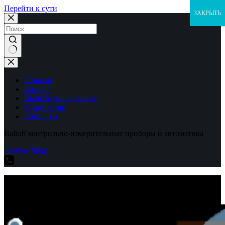
Перейти к сути
ЗАКРЫТЬ
Ничего
не
найдено
Главная
Каталог
Выполненные заказы
О компании
Контакты
Balluff контрольно-измерительные приборы и автоматика
Explore Shop
Balluff контрольно-измерительные приборы и автоматика