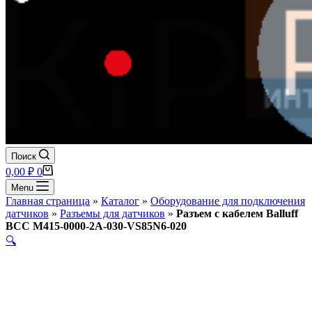
Поиск
Корзина
0,00
₽
0
Menu
Главная страница
»
Каталог
»
Оборудование для подключения
датчиков
»
Разъемы для датчиков
»
Разъем с кабелем Balluff
BCC M415-0000-2A-030-VS85N6-020
🔍