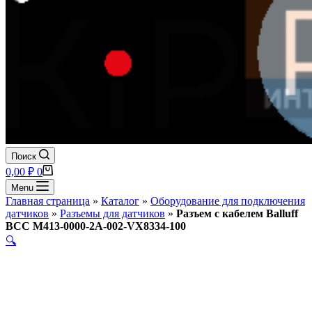
Поиск
Корзина
0,00
₽
0
Menu
Главная страница
»
Каталог
»
Оборудование для подключения
датчиков
»
Разъемы для датчиков
»
Разъем с кабелем Balluff
BCC M413-0000-2A-002-VX8334-100
🔍