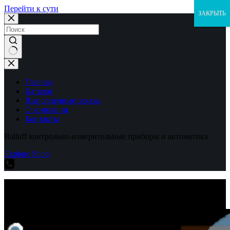
Перейти к сути
ЗАКРЫТЬ
Ничего
не
найдено
Главная
Каталог
Выполненные заказы
О компании
Контакты
Balluff контрольно-измерительные приборы и автоматика
Explore Shop
Balluff контрольно-измерительные приборы и автоматика