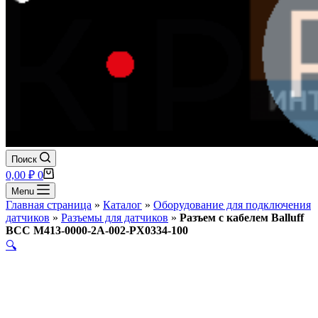
Поиск
Корзина
0,00
₽
0
Menu
Главная страница
»
Каталог
»
Оборудование для подключения
датчиков
»
Разъемы для датчиков
»
Разъем с кабелем Balluff
BCC M413-0000-2A-002-PX0334-100
🔍