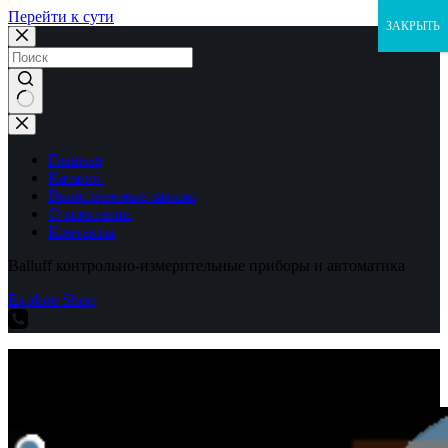
Перейти к сути
ЗАКРЫТЬ
Ничего
не
найдено
Главная
Каталог
Выполненные заказы
О компании
Контакты
Balluff контрольно-измерительные приборы и автоматика
Explore Shop
Balluff контрольно-измерительные приборы и автоматика