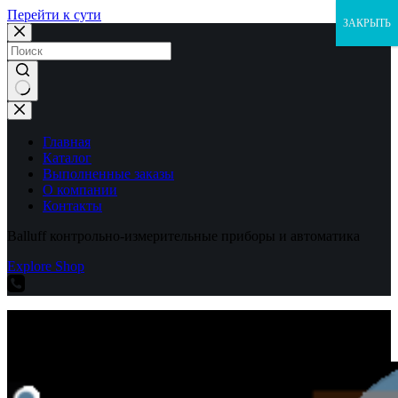
Перейти к сути
ЗАКРЫТЬ
Ничего
не
найдено
Главная
Каталог
Выполненные заказы
О компании
Контакты
Balluff контрольно-измерительные приборы и автоматика
Explore Shop
Balluff контрольно-измерительные приборы и автоматика