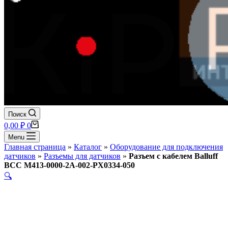
Поиск
Корзина
0,00
₽
0
Menu
Главная страница
»
Каталог
»
Оборудование для подключения
датчиков
»
Разъемы для датчиков
»
Разъем с кабелем Balluff
BCC M413-0000-2A-002-PX0334-050
🔍