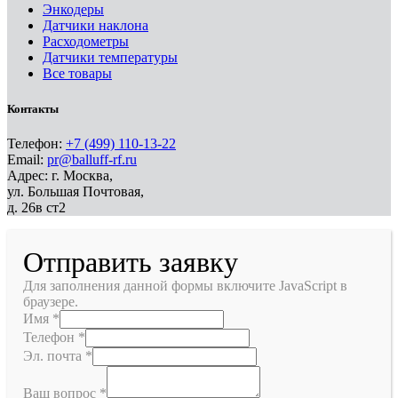
Энкодеры
Датчики наклона
Расходометры
Датчики температуры
Все товары
Контакты
Телефон:
+7 (499) 110-13-22
Email:
pr@balluff-rf.ru
Адрес: г. Москва,
ул. Большая Почтовая,
д. 26в ст2
Отправить заявку
Для заполнения данной формы включите JavaScript в
браузере.
Имя
*
Телефон
*
Эл. почта
*
Ваш вопрос
*