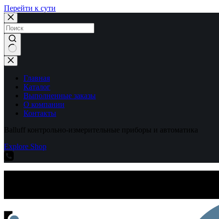
Перейти к сути
Ничего
не
найдено
Главная
Каталог
Выполненные заказы
О компании
Контакты
Balluff контрольно-измерительные приборы и автоматика
Explore Shop
Balluff контрольно-измерительные приборы и автоматика