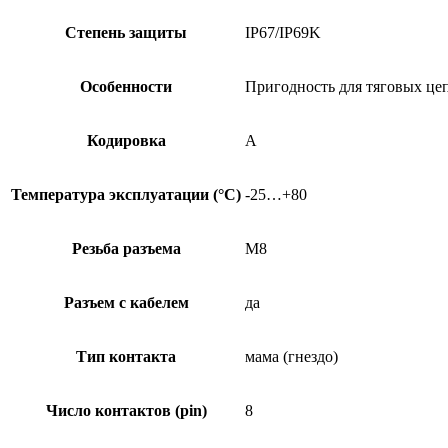
Степень защиты
IP67/IP69K
Особенности
Пригодность для тяговых це
Кодировка
A
Температура эксплуатации (°C)
-25…+80
Резьба разъема
M8
Разъем с кабелем
да
Тип контакта
мама (гнездо)
Число контактов (pin)
8