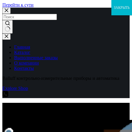
Перейти к сути
ЗАКРЫТЬ
Ничего
не
найдено
Главная
Каталог
Выполненные заказы
О компании
Контакты
Balluff контрольно-измерительные приборы и автоматика
Explore Shop
Balluff контрольно-измерительные приборы и автоматика