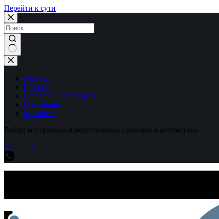
Перейти к сути
Ничего
не
найдено
Главная
Каталог
Выполненные заказы
О компании
Контакты
Balluff контрольно-измерительные приборы и автоматика
Explore Shop
Balluff контрольно-измерительные приборы и автоматика