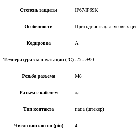
Степень защиты
IP67/IP69K
Особенности
Пригодность для тяговых це
Кодировка
A
Температура эксплуатации (°C)
-25…+90
Резьба разъема
M8
Разъем с кабелем
да
Тип контакта
папа (штекер)
Число контактов (pin)
4