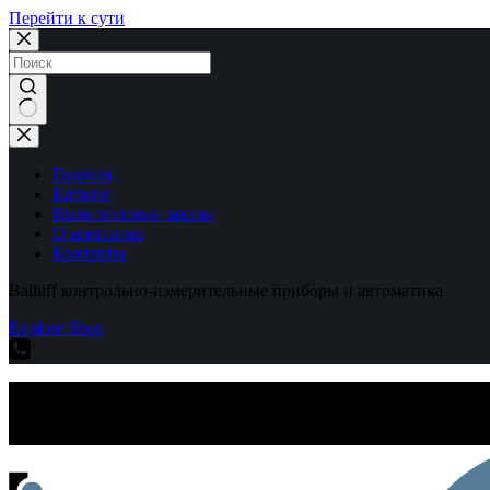
Перейти к сути
Ничего
не
найдено
Главная
Каталог
Выполненные заказы
О компании
Контакты
Balluff контрольно-измерительные приборы и автоматика
Explore Shop
Balluff контрольно-измерительные приборы и автоматика