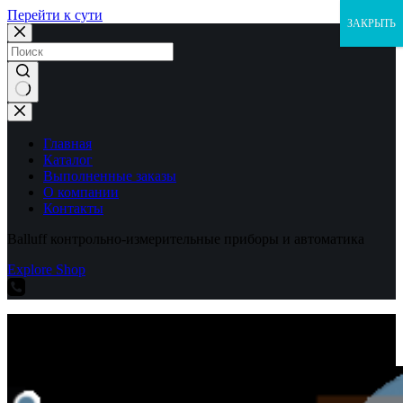
Перейти к сути
ЗАКРЫТЬ
Ничего
не
найдено
Главная
Каталог
Выполненные заказы
О компании
Контакты
Balluff контрольно-измерительные приборы и автоматика
Explore Shop
Balluff контрольно-измерительные приборы и автоматика