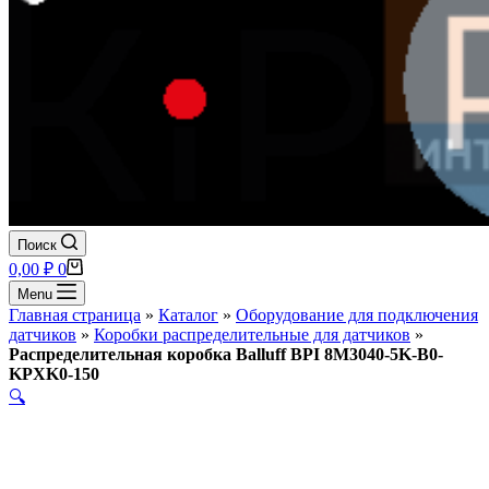
Поиск
Корзина
0,00
₽
0
Menu
Главная страница
»
Каталог
»
Оборудование для подключения
датчиков
»
Коробки распределительные для датчиков
»
Распределительная коробка Balluff BPI 8M3040-5K-B0-
KPXK0-150
🔍