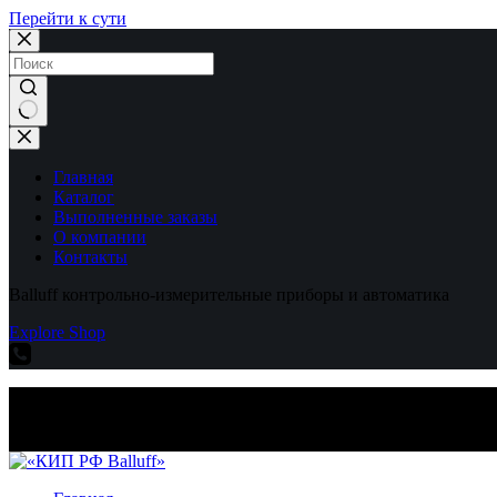
Перейти к сути
Ничего
не
найдено
Главная
Каталог
Выполненные заказы
О компании
Контакты
Balluff контрольно-измерительные приборы и автоматика
Explore Shop
Balluff контрольно-измерительные приборы и автоматика