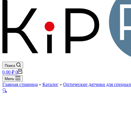
Поиск
Корзина
0,00
₽
0
Menu
Главная страница
»
Каталог
»
Оптические датчики для специал
🔍