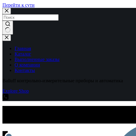
Перейти к сути
Ничего
не
найдено
Главная
Каталог
Выполненные заказы
О компании
Контакты
Balluff контрольно-измерительные приборы и автоматика
Explore Shop
Balluff контрольно-измерительные приборы и автоматика