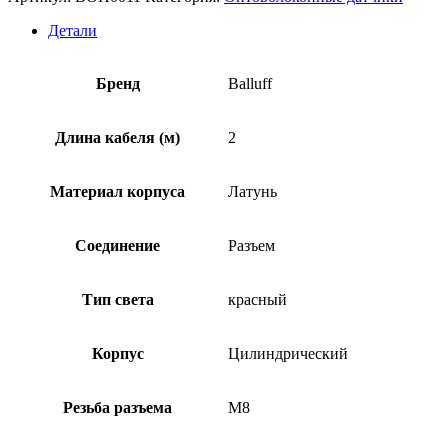
кабель
Balluff
Детали
BOH
TR-
G03-
Бренд
Balluff
004-
02-
S49F
Длина кабеля (м)
2
Материал корпуса
Латунь
Соединение
Разъем
Тип света
красный
Корпус
Цилиндрический
Резьба разъема
M8