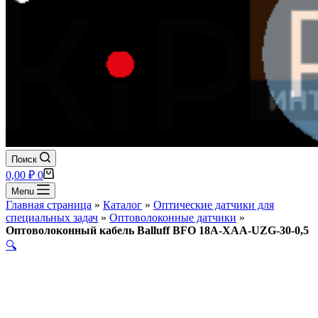
Поиск
Корзина
0,00
₽
0
Menu
Главная страница
»
Каталог
»
Оптические датчики для
специальных задач
»
Оптоволоконные датчики
»
Оптоволоконный кабель Balluff BFO 18A-XAA-UZG-30-0,5
🔍