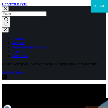
Перейти к сути
ЗАКРЫТЬ
Ничего
не
найдено
Главная
Каталог
Выполненные заказы
О компании
Контакты
Balluff контрольно-измерительные приборы и автоматика
Explore Shop
Balluff контрольно-измерительные приборы и автоматика