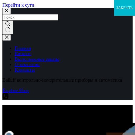
Перейти к сути
ЗАКРЫТЬ
Ничего
не
найдено
Главная
Каталог
Выполненные заказы
О компании
Контакты
Balluff контрольно-измерительные приборы и автоматика
Explore Shop
Balluff контрольно-измерительные приборы и автоматика