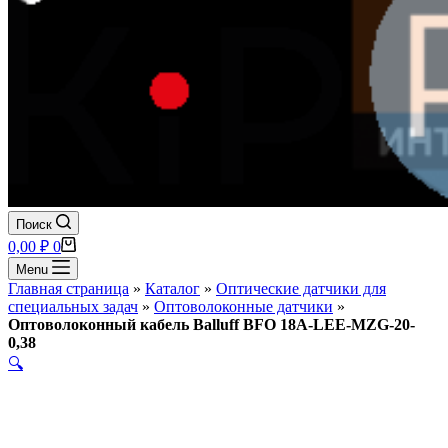
Поиск
Корзина
0,00
₽
0
Menu
Главная страница
»
Каталог
»
Оптические датчики для
специальных задач
»
Оптоволоконные датчики
»
Оптоволоконный кабель Balluff BFO 18A-LEE-MZG-20-
0,38
🔍