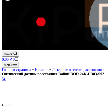
Поиск
Корзина
0,00
₽
0
Menu
Главная страница
»
Каталог
»
Лазерные датчики расстояния
»
Оптический датчик расстояния Balluff BOD 24K-LB03-S92
🔍