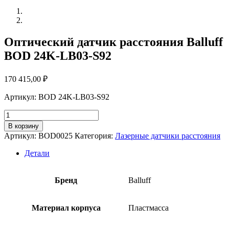
Оптический датчик расстояния Balluff
BOD 24K-LB03-S92
170 415,00
₽
Артикул: BOD 24K-LB03-S92
Количество
товара
В корзину
Оптический
Артикул:
BOD0025
Категория:
Лазерные датчики расстояния
датчик
расстояния
Детали
Balluff
BOD
24K-
Бренд
Balluff
LB03-
S92
Материал корпуса
Пластмасса