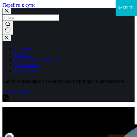
Перейти к сути
ЗАКРЫТЬ
Ничего
не
найдено
Главная
Каталог
Выполненные заказы
О компании
Контакты
Balluff контрольно-измерительные приборы и автоматика
Explore Shop
Balluff контрольно-измерительные приборы и автоматика