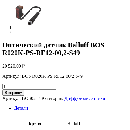
Оптический датчик Balluff BOS
R020K-PS-RF12-00,2-S49
20 520,00
₽
Артикул: BOS R020K-PS-RF12-00/2-S49
Количество
товара
В корзину
Оптический
Артикул:
BOS0217
Категория:
Диффузные датчики
датчик
Balluff
Детали
BOS
R020K-
PS-
Бренд
Balluff
RF12-