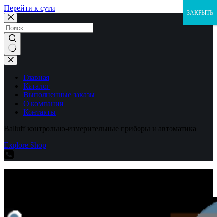
Перейти к сути
ЗАКРЫТЬ
Ничего
не
найдено
Главная
Каталог
Выполненные заказы
О компании
Контакты
Balluff контрольно-измерительные приборы и автоматика
Explore Shop
Balluff контрольно-измерительные приборы и автоматика