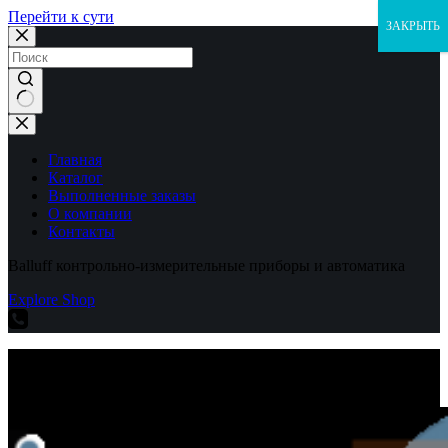
Перейти к сути
ЗАКРЫТЬ
Ничего
не
найдено
Главная
Каталог
Выполненные заказы
О компании
Контакты
Balluff контрольно-измерительные приборы и автоматика
Explore Shop
Balluff контрольно-измерительные приборы и автоматика