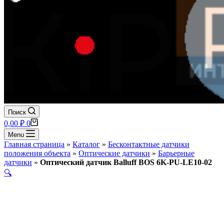
Поиск
Корзина
0,00
₽
0
Menu
Главная страница
»
Каталог
»
Бесконтактные датчики
положения объекта
»
Оптические датчики
»
Барьерные
датчики
»
Оптический датчик Balluff BOS 6K-PU-LE10-02
🔍