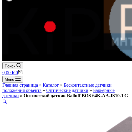
Поиск
Корзина
0,00
₽
0
Menu
Главная страница
»
Каталог
»
Бесконтактные датчики
положения объекта
»
Оптические датчики
»
Барьерные
датчики
»
Оптический датчик Balluff BOS 64K-AA-IS10-TG
🔍