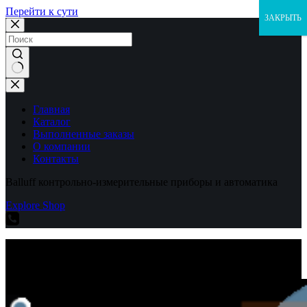
Перейти к сути
ЗАКРЫТЬ
Ничего
не
найдено
Главная
Каталог
Выполненные заказы
О компании
Контакты
Balluff контрольно-измерительные приборы и автоматика
Explore Shop
Balluff контрольно-измерительные приборы и автоматика