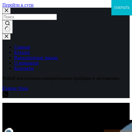
Перейти к сути
ЗАКРЫТЬ
Ничего
не
найдено
Главная
Каталог
Выполненные заказы
О компании
Контакты
Balluff контрольно-измерительные приборы и автоматика
Explore Shop
Balluff контрольно-измерительные приборы и автоматика