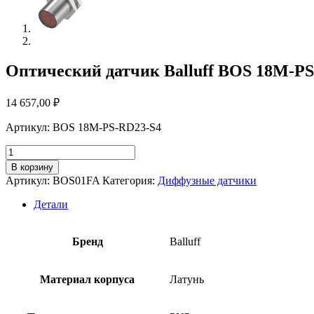
Оптический датчик Balluff BOS 18M-P
14 657,00
₽
Артикул: BOS 18M-PS-RD23-S4
Количество
товара
В корзину
Оптический
Артикул:
BOS01FA
Категория:
Диффузные датчики
датчик
Balluff
Детали
BOS
18M-
PS-
Бренд
Balluff
RD23-
S4
Материал корпуса
Латунь