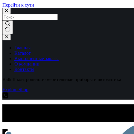
Перейти к сути
Ничего
не
найдено
Главная
Каталог
Выполненные заказы
О компании
Контакты
Balluff контрольно-измерительные приборы и автоматика
Explore Shop
Balluff контрольно-измерительные приборы и автоматика