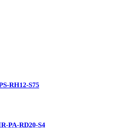
-PS-RH12-S75
MR-PA-RD20-S4