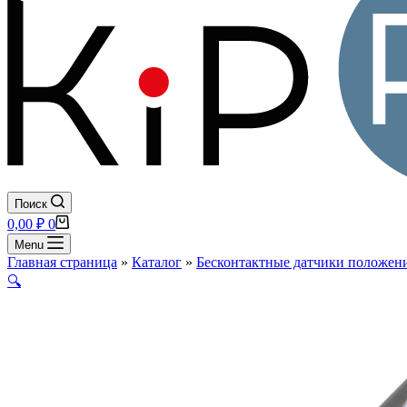
Поиск
Корзина
0,00
₽
0
Menu
Главная страница
»
Каталог
»
Бесконтактные датчики положени
🔍