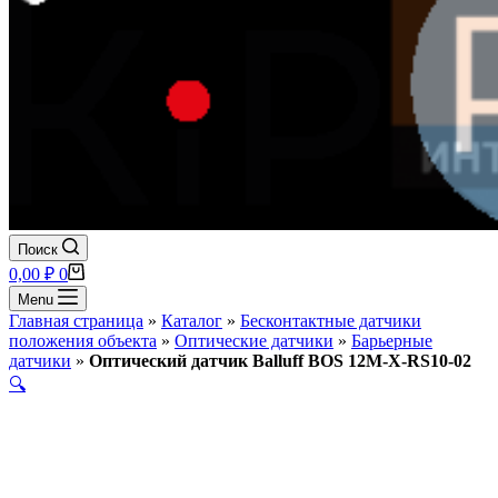
Поиск
Корзина
0,00
₽
0
Menu
Главная страница
»
Каталог
»
Бесконтактные датчики
положения объекта
»
Оптические датчики
»
Барьерные
датчики
»
Оптический датчик Balluff BOS 12M-X-RS10-02
🔍