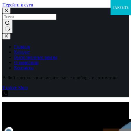
Перейти к сути
ЗАКРЫТЬ
Ничего
не
найдено
Главная
Каталог
Выполненные заказы
О компании
Контакты
Balluff контрольно-измерительные приборы и автоматика
Explore Shop
Balluff контрольно-измерительные приборы и автоматика