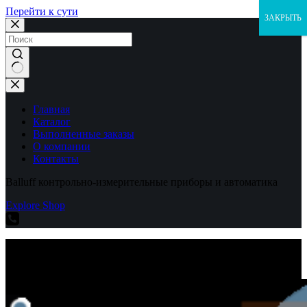
Перейти к сути
ЗАКРЫТЬ
Ничего
не
найдено
Главная
Каталог
Выполненные заказы
О компании
Контакты
Balluff контрольно-измерительные приборы и автоматика
Explore Shop
Balluff контрольно-измерительные приборы и автоматика