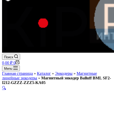
Поиск
Корзина
0,00
₽
0
Menu
Главная страница
»
Каталог
»
Энкодеры
»
Магнитные
линейные энкодеры
»
Магнитный энкодер Balluff BML SF2-
I212-GZZZ-ZZZ5-KA05
🔍