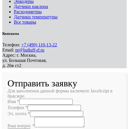
Энкодеры
Датчики наклона
Расходометры
Датчики температуры
Все товары
Контакты
Телефон:
+7 (499) 110-13-22
Email:
pr@balluff-rf.ru
Адрес: г. Москва,
ул. Большая Почтовая,
д. 26в ст2
Отправить заявку
Для заполнения данной формы включите JavaScript в
браузере.
Имя
*
Телефон
*
Эл. почта
*
Ваш вопрос
*