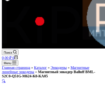
Поиск
Корзина
0,00
₽
0
Menu
Главная страница
»
Каталог
»
Энкодеры
»
Магнитные
линейные энкодеры
»
Магнитный энкодер Balluff BML-
S2C0-Q51G-M624-K0-KA05
🔍