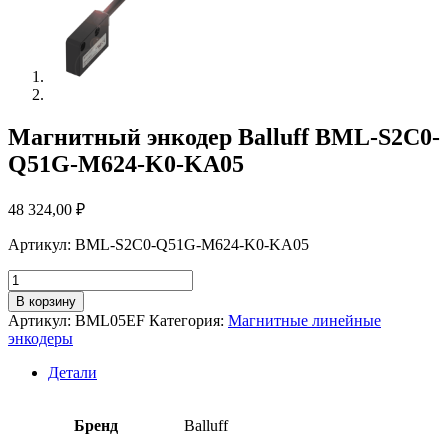
Магнитный энкодер Balluff BML-S2C0-
Q51G-M624-K0-KA05
48 324,00
₽
Артикул: BML-S2C0-Q51G-M624-K0-KA05
Количество
товара
В корзину
Магнитный
Артикул:
BML05EF
Категория:
Магнитные линейные
энкодер
энкодеры
Balluff
BML-
Детали
S2C0-
Q51G-
M624-
Бренд
Balluff
K0-