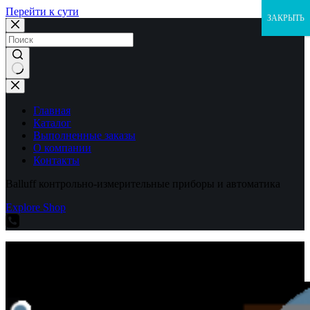
Перейти к сути
ЗАКРЫТЬ
Ничего
не
найдено
Главная
Каталог
Выполненные заказы
О компании
Контакты
Balluff контрольно-измерительные приборы и автоматика
Explore Shop
Balluff контрольно-измерительные приборы и автоматика