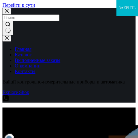
Перейти к сути
ЗАКРЫТЬ
Ничего
не
найдено
Главная
Каталог
Выполненные заказы
О компании
Контакты
Balluff контрольно-измерительные приборы и автоматика
Explore Shop
Balluff контрольно-измерительные приборы и автоматика