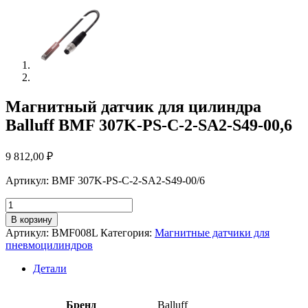
Магнитный датчик для цилиндра
Balluff BMF 307K-PS-C-2-SA2-S49-00,6
9 812,00
₽
Артикул: BMF 307K-PS-C-2-SA2-S49-00/6
Количество
товара
В корзину
Магнитный
Артикул:
BMF008L
Категория:
Магнитные датчики для
датчик
пневмоцилиндров
для
цилиндра
Детали
Balluff
BMF
307K-
Бренд
Balluff