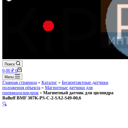
Поиск
Корзина
0,00
₽
0
Menu
Главная страница
»
Каталог
»
Бесконтактные датчики
положения объекта
»
Магнитные датчики для
пневмоцилиндров
»
Магнитный датчик для цилиндра
Balluff BMF 307K-PS-C-2-SA2-S49-00,6
🔍