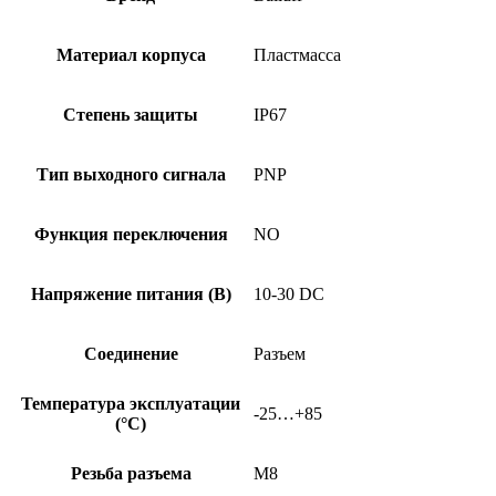
PS-
C-
2-
Материал корпуса
Пластмасса
SA2-
S49-
00,6
Степень защиты
IP67
Тип выходного сигнала
PNP
Функция переключения
NO
Напряжение питания (В)
10-30 DC
Соединение
Разъем
Температура эксплуатации
-25…+85
(°C)
Резьба разъема
M8