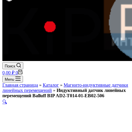
Поиск
Корзина
0,00
₽
0
Menu
Главная страница
»
Каталог
»
Магнито-индуктивные датчики
линейных перемещений
»
Индуктивный датчик линейных
перемещений Balluff BIP AD2-T014-01-EB02-506
🔍