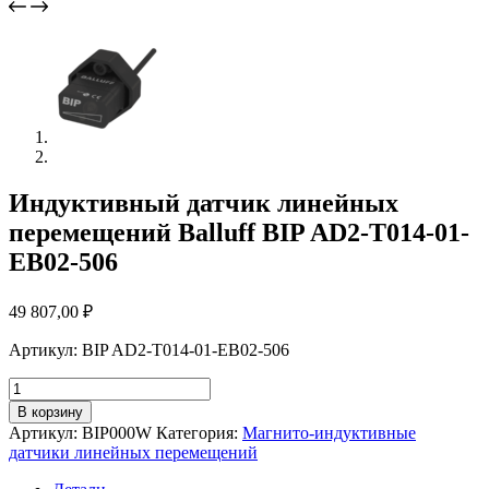
Индуктивный датчик линейных
перемещений Balluff BIP AD2-T014-01-
EB02-506
49 807,00
₽
Артикул: BIP AD2-T014-01-EB02-506
Количество
товара
В корзину
Индуктивный
Артикул:
BIP000W
Категория:
Магнито-индуктивные
датчик
датчики линейных перемещений
линейных
перемещений Balluff