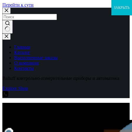
Перейти к сути
ЗАКРЫТЬ
Ничего
не
найдено
Главная
Каталог
Выполненные заказы
О компании
Контакты
Balluff контрольно-измерительные приборы и автоматика
Explore Shop
Balluff контрольно-измерительные приборы и автоматика