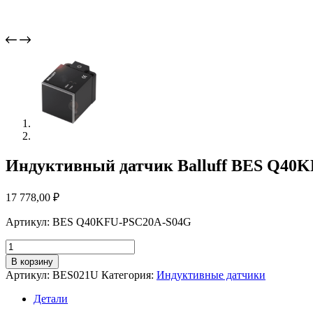
Индуктивный датчик Balluff BES Q40
17 778,00
₽
Артикул: BES Q40KFU-PSC20A-S04G
Количество
товара
В корзину
Индуктивный
Артикул:
BES021U
Категория:
Индуктивные датчики
датчик
Balluff
Детали
BES