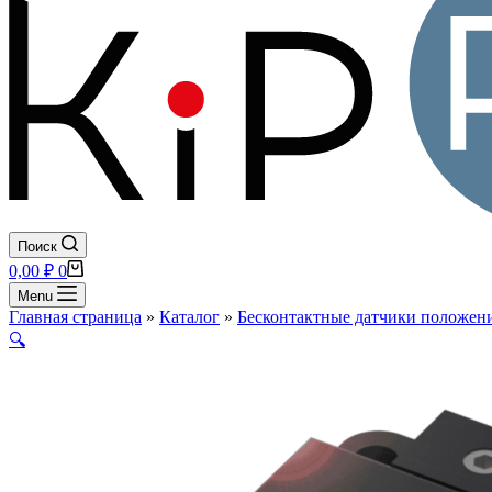
Поиск
Корзина
0,00
₽
0
Menu
Главная страница
»
Каталог
»
Бесконтактные датчики положени
🔍