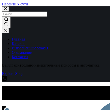
Перейти к сути
Ничего
не
найдено
Главная
Каталог
Выполненные заказы
О компании
Контакты
Balluff контрольно-измерительные приборы и автоматика
Explore Shop
Balluff контрольно-измерительные приборы и автоматика