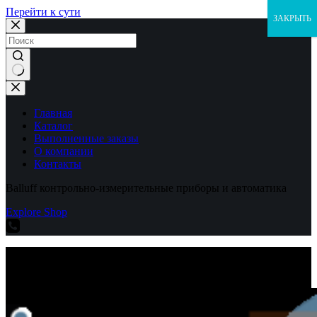
Перейти к сути
ЗАКРЫТЬ
Ничего
не
найдено
Главная
Каталог
Выполненные заказы
О компании
Контакты
Balluff контрольно-измерительные приборы и автоматика
Explore Shop
Balluff контрольно-измерительные приборы и автоматика