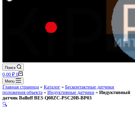
Поиск
Корзина
0,00
₽
0
Menu
Главная страница
»
Каталог
»
Бесконтактные датчики
положения объекта
»
Индуктивные датчики
»
Индуктивный
датчик Balluff BES Q08ZC-PSC20B-BP03
🔍