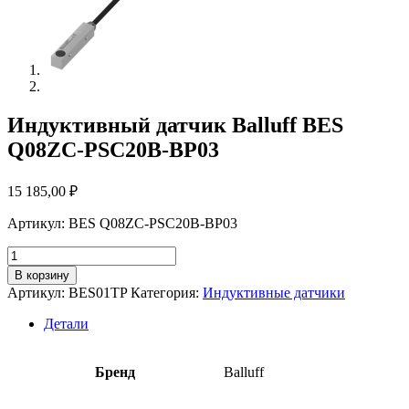
Индуктивный датчик Balluff BES
Q08ZC-PSC20B-BP03
15 185,00
₽
Артикул: BES Q08ZC-PSC20B-BP03
Количество
товара
В корзину
Индуктивный
Артикул:
BES01TP
Категория:
Индуктивные датчики
датчик
Balluff
Детали
BES
Q08ZC-
PSC20B-
Бренд
Balluff
BP03