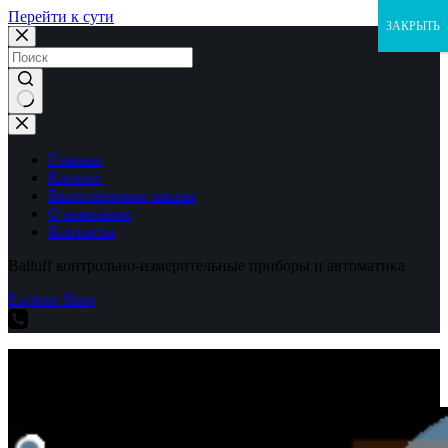
Перейти к сути
ЗАКРЫТЬ
Ничего
не
найдено
Главная
Каталог
Выполненные заказы
О компании
Контакты
Balluff контрольно-измерительные приборы и автоматика
Explore Shop
Balluff контрольно-измерительные приборы и автоматика