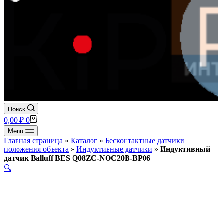
Поиск
Корзина
0,00
₽
0
Menu
Главная страница
»
Каталог
»
Бесконтактные датчики
положения объекта
»
Индуктивные датчики
»
Индуктивный
датчик Balluff BES Q08ZC-NOC20B-BP06
🔍