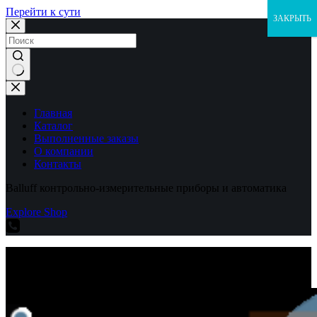
Перейти к сути
ЗАКРЫТЬ
Ничего
не
найдено
Главная
Каталог
Выполненные заказы
О компании
Контакты
Balluff контрольно-измерительные приборы и автоматика
Explore Shop
Balluff контрольно-измерительные приборы и автоматика