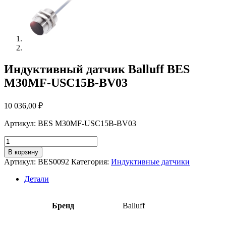
Индуктивный датчик Balluff BES
M30MF-USC15B-BV03
10 036,00
₽
Артикул: BES M30MF-USC15B-BV03
Количество
товара
В корзину
Индуктивный
Артикул:
BES0092
Категория:
Индуктивные датчики
датчик
Balluff
Детали
BES
M30MF-
USC15B-
Бренд
Balluff
BV03