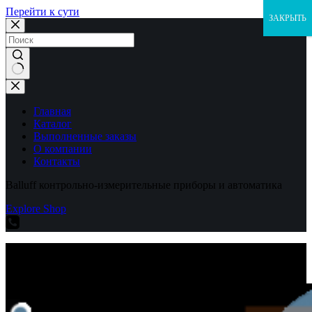
Перейти к сути
ЗАКРЫТЬ
Ничего
не
найдено
Главная
Каталог
Выполненные заказы
О компании
Контакты
Balluff контрольно-измерительные приборы и автоматика
Explore Shop
Balluff контрольно-измерительные приборы и автоматика