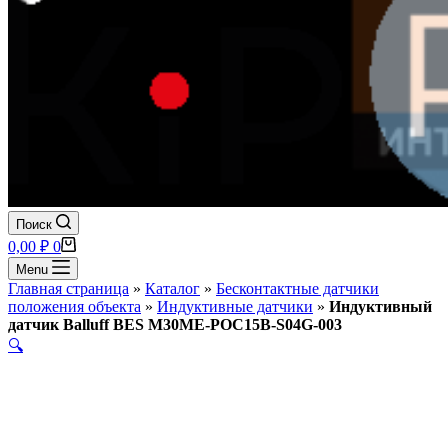
Поиск
Корзина
0,00
₽
0
Menu
Главная страница
»
Каталог
»
Бесконтактные датчики
положения объекта
»
Индуктивные датчики
»
Индуктивный
датчик Balluff BES M30ME-POC15B-S04G-003
🔍