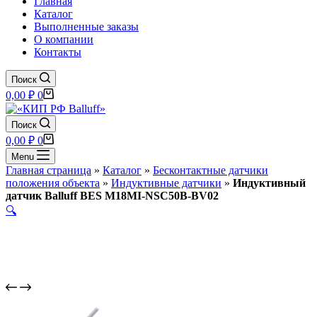
Главная
Каталог
Выполненные заказы
О компании
Контакты
Поиск
Корзина
0,00
₽
0
Поиск
Корзина
0,00
₽
0
Menu
Главная страница
»
Каталог
»
Бесконтактные датчики
положения объекта
»
Индуктивные датчики
»
Индуктивный
датчик Balluff BES M18MI-NSC50B-BV02
🔍