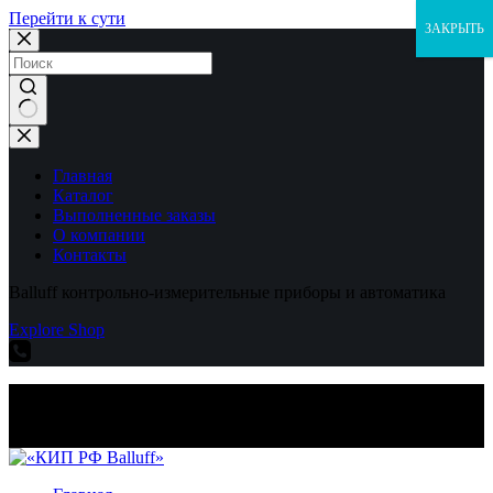
Перейти к сути
ЗАКРЫТЬ
Ничего
не
найдено
Главная
Каталог
Выполненные заказы
О компании
Контакты
Balluff контрольно-измерительные приборы и автоматика
Explore Shop
Balluff контрольно-измерительные приборы и автоматика