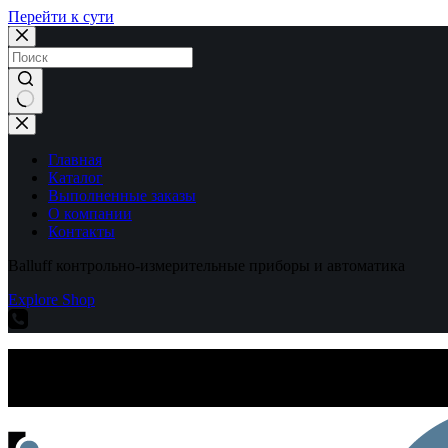
Перейти к сути
Ничего
не
найдено
Главная
Каталог
Выполненные заказы
О компании
Контакты
Balluff контрольно-измерительные приборы и автоматика
Explore Shop
Balluff контрольно-измерительные приборы и автоматика