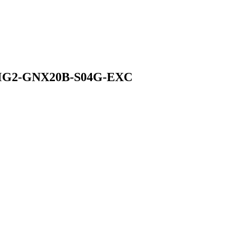
2MG2-GNX20B-S04G-EXC