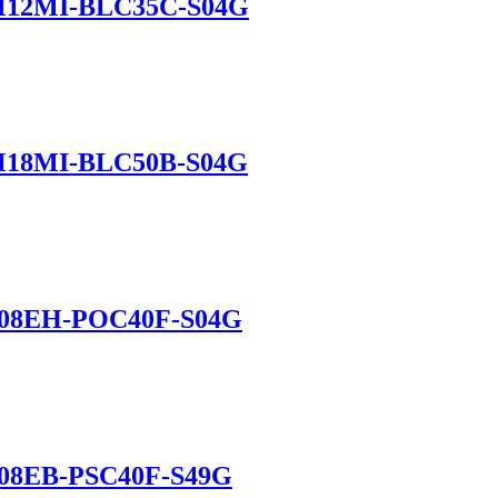
 M12MI-BLC35C-S04G
 M18MI-BLC50B-S04G
M08EH-POC40F-S04G
M08EB-PSC40F-S49G