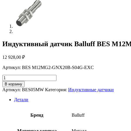
Индуктивный датчик Balluff BES M1
12 928,00
₽
Артикул: BES M12MG2-GNX20B-S04G-EXC
Количество
товара
В корзину
Индуктивный
Артикул:
BES05MW
Категория:
Индуктивные датчики
датчик
Balluff
Детали
BES
M12MG2-
GNX20B-
Бренд
Balluff
S04G-
EXC
Материал корпуса
Металл