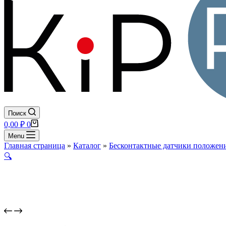
Поиск
Корзина
0,00
₽
0
Menu
Главная страница
»
Каталог
»
Бесконтактные датчики положени
🔍