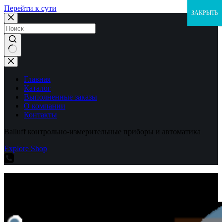
Перейти к сути
ЗАКРЫТЬ
Ничего
не
найдено
Главная
Каталог
Выполненные заказы
О компании
Контакты
Balluff контрольно-измерительные приборы и автоматика
Explore Shop
Balluff контрольно-измерительные приборы и автоматика