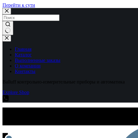
Перейти к сути
Ничего
не
найдено
Главная
Каталог
Выполненные заказы
О компании
Контакты
Balluff контрольно-измерительные приборы и автоматика
Explore Shop
Balluff контрольно-измерительные приборы и автоматика