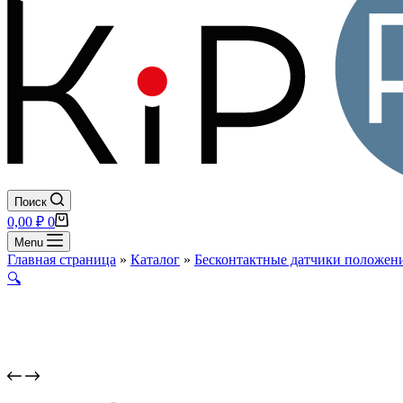
Поиск
Корзина
0,00
₽
0
Menu
Главная страница
»
Каталог
»
Бесконтактные датчики положени
🔍