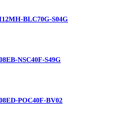
 M12MH-BLC70G-S04G
M08EB-NSC40F-S49G
M08ED-POC40F-BV02