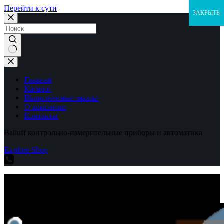
Перейти к сути
ЗАКРЫТЬ
Ничего
не
найдено
Главная
Каталог
Выполненные заказы
О компании
Контакты
Balluff контрольно-измерительные приборы и автоматика
Explore Shop
Balluff контрольно-измерительные приборы и автоматика