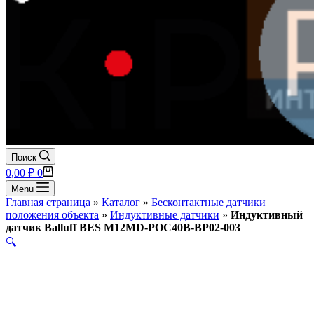
Поиск
Корзина
0,00
₽
0
Menu
Главная страница
»
Каталог
»
Бесконтактные датчики
положения объекта
»
Индуктивные датчики
»
Индуктивный
датчик Balluff BES M12MD-POC40B-BP02-003
🔍