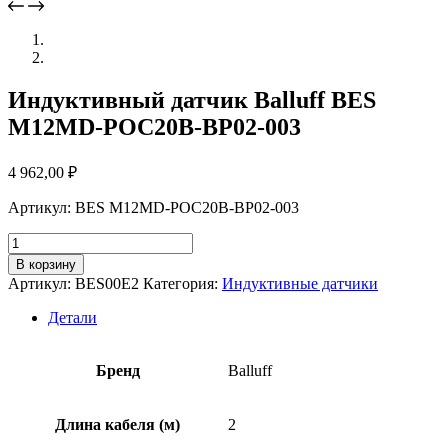
Индуктивный датчик Balluff BES
M12MD-POC20B-BP02-003
4 962,00
₽
Артикул: BES M12MD-POC20B-BP02-003
Количество
товара
В корзину
Индуктивный
Артикул:
BES00E2
Категория:
Индуктивные датчики
датчик
Balluff
Детали
BES
M12MD-
POC20B-
Бренд
Balluff
BP02-
003
Длина кабеля (м)
2