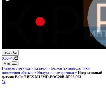
Поиск
Корзина
0,00
₽
0
Menu
Главная страница
»
Каталог
»
Бесконтактные датчики
положения объекта
»
Индуктивные датчики
»
Индуктивный
датчик Balluff BES M12MD-POC20B-BP02-003
🔍