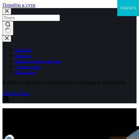
Перейти к сути
ЗАКРЫТЬ
Ничего
не
найдено
Главная
Каталог
Выполненные заказы
О компании
Контакты
Balluff контрольно-измерительные приборы и автоматика
Explore Shop
Balluff контрольно-измерительные приборы и автоматика