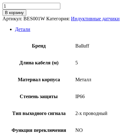
Количество
товара
В корзину
Индуктивный
Артикул:
BES001W
Категория:
Индуктивные датчики
датчик
Balluff
Детали
BES
M08MG-
USC20B-
Бренд
Balluff
BV05
Длина кабеля (м)
5
Материал корпуса
Металл
Степень защиты
IP66
Тип выходного сигнала
2-х проводный
Функция переключения
NO