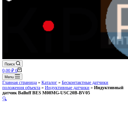
Поиск
Корзина
0,00
₽
0
Menu
Главная страница
»
Каталог
»
Бесконтактные датчики
положения объекта
»
Индуктивные датчики
»
Индуктивный
датчик Balluff BES M08MG-USC20B-BV05
🔍