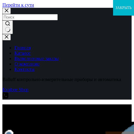
Перейти к сути
ЗАКРЫТЬ
Ничего
не
найдено
Главная
Каталог
Выполненные заказы
О компании
Контакты
Balluff контрольно-измерительные приборы и автоматика
Explore Shop
Balluff контрольно-измерительные приборы и автоматика