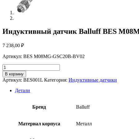
Индуктивный датчик Balluff BES M0
7 238,00
₽
Артикул: BES M08MG-GSC20B-BV02
Количество
товара
В корзину
Индуктивный
Артикул:
BES001L
Категория:
Индуктивные датчики
датчик
Balluff
Детали
BES
M08MG-
GSC20B-
Бренд
Balluff
BV02
Материал корпуса
Металл