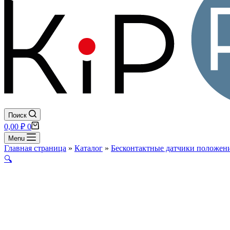
Поиск
Корзина
0,00
₽
0
Menu
Главная страница
»
Каталог
»
Бесконтактные датчики положени
🔍