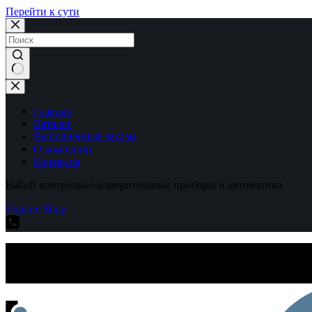
Перейти к сути
Ничего
не
найдено
Главная
Каталог
Выполненные заказы
О компании
Контакты
Balluff контрольно-измерительные приборы и автоматика
Explore Shop
Balluff контрольно-измерительные приборы и автоматика