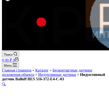
Поиск
Корзина
0,00
₽
0
Menu
Главная страница
»
Каталог
»
Бесконтактные датчики
положения объекта
»
Индуктивные датчики
»
Индуктивный
датчик Balluff BES 516-372-E4-C-03
🔍