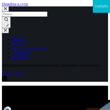
Перейти к сути
ЗАКРЫТЬ
Ничего
не
найдено
Главная
Каталог
Выполненные заказы
О компании
Контакты
Balluff контрольно-измерительные приборы и автоматика
Explore Shop
Balluff контрольно-измерительные приборы и автоматика