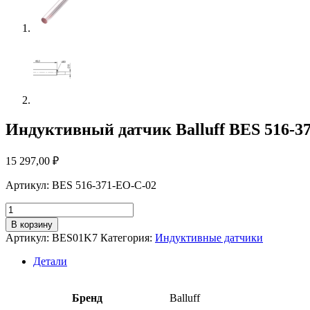
Индуктивный датчик Balluff BES 516-3
15 297,00
₽
Артикул: BES 516-371-EO-C-02
Количество
товара
В корзину
Индуктивный
Артикул:
BES01K7
Категория:
Индуктивные датчики
датчик
Balluff
Детали
BES
516-
371-
Бренд
Balluff
EO-