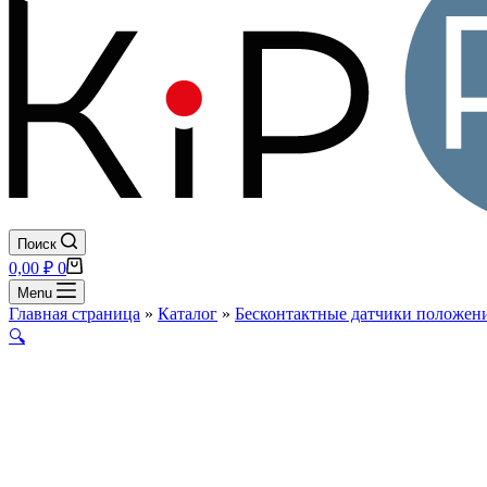
Поиск
Корзина
0,00
₽
0
Menu
Главная страница
»
Каталог
»
Бесконтактные датчики положени
🔍