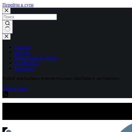
Перейти к сути
Ничего
не
найдено
Главная
Каталог
Выполненные заказы
О компании
Контакты
Balluff контрольно-измерительные приборы и автоматика
Explore Shop
Balluff контрольно-измерительные приборы и автоматика