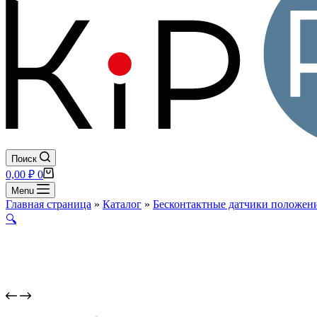
Поиск
Корзина
0,00
₽
0
Menu
Главная страница
»
Каталог
»
Бесконтактные датчики положени
🔍