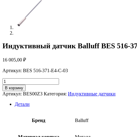
Индуктивный датчик Balluff BES 516-37
16 005,00
₽
Артикул: BES 516-371-E4-C-03
Количество
товара
В корзину
Индуктивный
Артикул:
BES00Z3
Категория:
Индуктивные датчики
датчик
Balluff
Детали
BES
516-
371-
Бренд
Balluff
E4-
C-
03
Материал корпуса
Металл