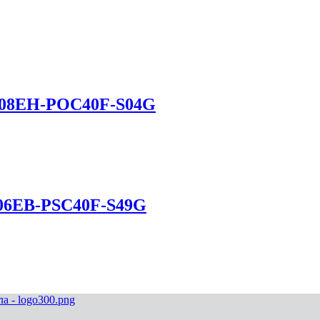
M08EH-POC40F-S04G
G06EB-PSC40F-S49G