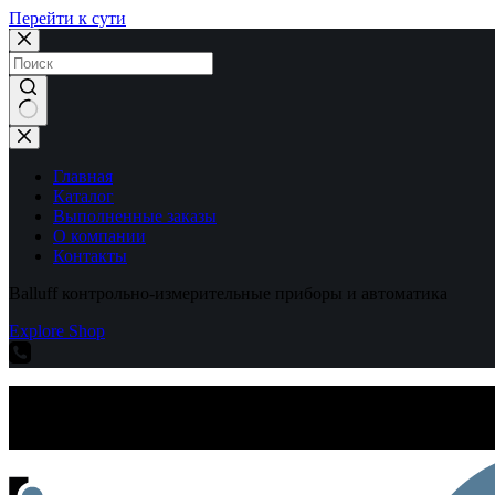
Перейти к сути
Ничего
не
найдено
Главная
Каталог
Выполненные заказы
О компании
Контакты
Balluff контрольно-измерительные приборы и автоматика
Explore Shop
Balluff контрольно-измерительные приборы и автоматика