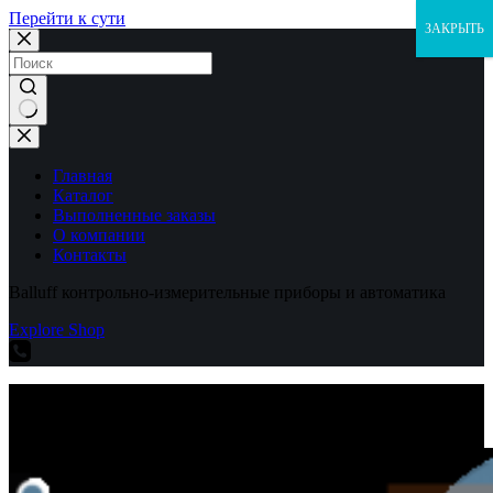
Перейти к сути
ЗАКРЫТЬ
Ничего
не
найдено
Главная
Каталог
Выполненные заказы
О компании
Контакты
Balluff контрольно-измерительные приборы и автоматика
Explore Shop
Balluff контрольно-измерительные приборы и автоматика