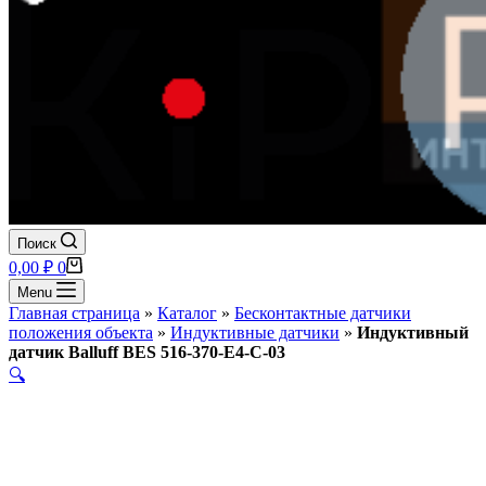
Поиск
Корзина
0,00
₽
0
Menu
Главная страница
»
Каталог
»
Бесконтактные датчики
положения объекта
»
Индуктивные датчики
»
Индуктивный
датчик Balluff BES 516-370-E4-C-03
🔍