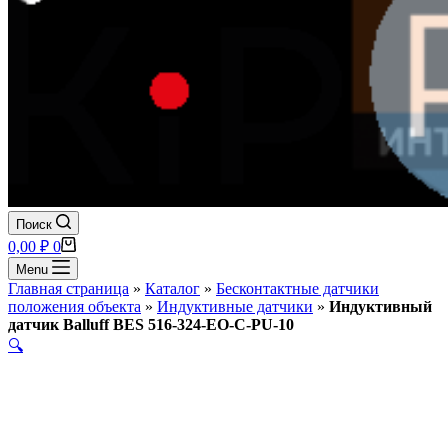
Поиск
Корзина
0,00
₽
0
Menu
Главная страница
»
Каталог
»
Бесконтактные датчики
положения объекта
»
Индуктивные датчики
»
Индуктивный
датчик Balluff BES 516-324-EO-C-PU-10
🔍