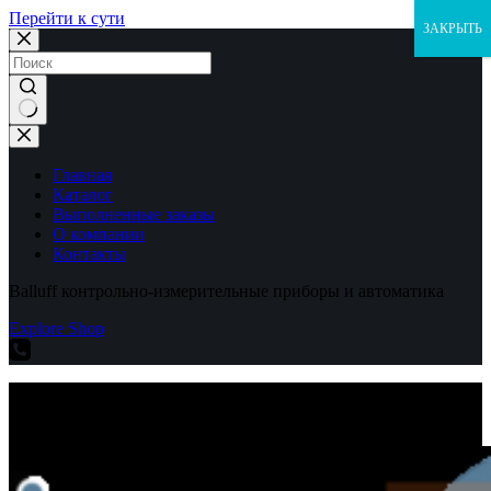
Перейти к сути
ЗАКРЫТЬ
Ничего
не
найдено
Главная
Каталог
Выполненные заказы
О компании
Контакты
Balluff контрольно-измерительные приборы и автоматика
Explore Shop
Balluff контрольно-измерительные приборы и автоматика