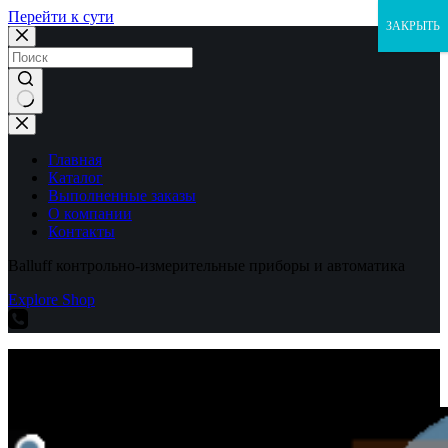
Перейти к сути
ЗАКРЫТЬ
Ничего
не
найдено
Главная
Каталог
Выполненные заказы
О компании
Контакты
Balluff контрольно-измерительные приборы и автоматика
Explore Shop
Balluff контрольно-измерительные приборы и автоматика