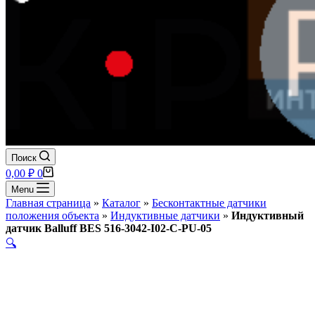
Поиск
Корзина
0,00
₽
0
Menu
Главная страница
»
Каталог
»
Бесконтактные датчики
положения объекта
»
Индуктивные датчики
»
Индуктивный
датчик Balluff BES 516-3042-I02-C-PU-05
🔍