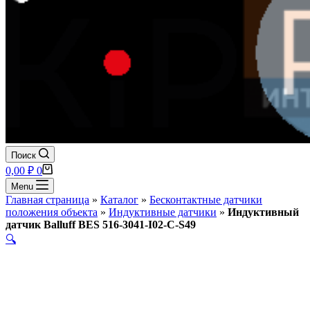
Поиск
Корзина
0,00
₽
0
Menu
Главная страница
»
Каталог
»
Бесконтактные датчики
положения объекта
»
Индуктивные датчики
»
Индуктивный
датчик Balluff BES 516-3041-I02-C-S49
🔍