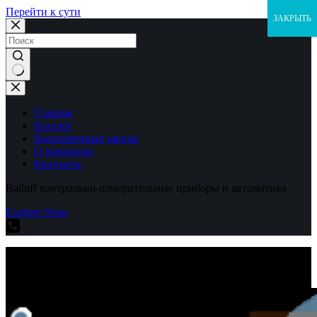
Перейти к сути
ЗАКРЫТЬ
Ничего
не
найдено
Главная
Каталог
Выполненные заказы
О компании
Контакты
Balluff контрольно-измерительные приборы и автоматика
Explore Shop
Balluff контрольно-измерительные приборы и автоматика