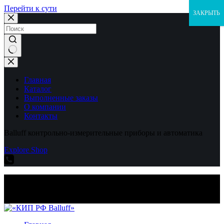
Перейти к сути
ЗАКРЫТЬ
Ничего
не
найдено
Главная
Каталог
Выполненные заказы
О компании
Контакты
Balluff контрольно-измерительные приборы и автоматика
Explore Shop
Balluff контрольно-измерительные приборы и автоматика