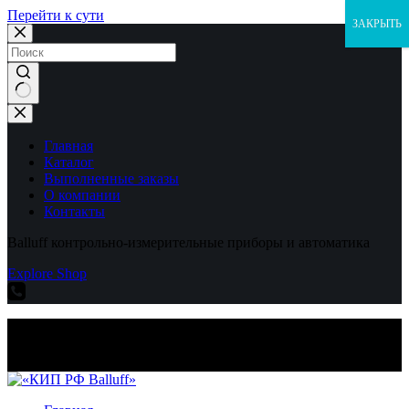
Перейти к сути
ЗАКРЫТЬ
Ничего
не
найдено
Главная
Каталог
Выполненные заказы
О компании
Контакты
Balluff контрольно-измерительные приборы и автоматика
Explore Shop
Balluff контрольно-измерительные приборы и автоматика