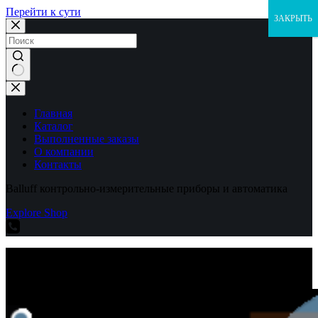
Перейти к сути
ЗАКРЫТЬ
Ничего
не
найдено
Главная
Каталог
Выполненные заказы
О компании
Контакты
Balluff контрольно-измерительные приборы и автоматика
Explore Shop
Balluff контрольно-измерительные приборы и автоматика