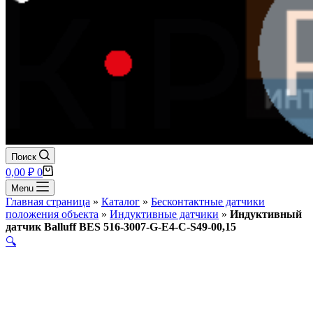
Поиск
Корзина
0,00
₽
0
Menu
Главная страница
»
Каталог
»
Бесконтактные датчики
положения объекта
»
Индуктивные датчики
»
Индуктивный
датчик Balluff BES 516-3007-G-E4-C-S49-00,15
🔍