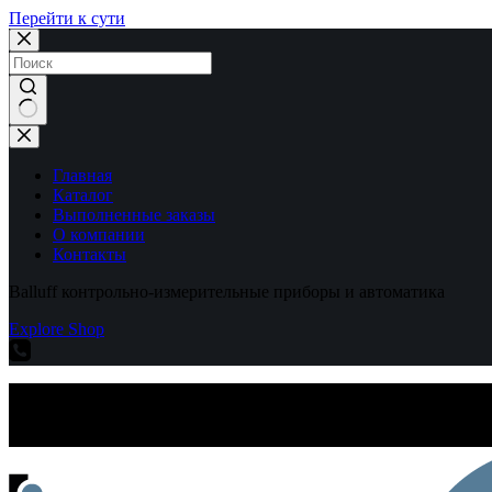
Перейти к сути
Ничего
не
найдено
Главная
Каталог
Выполненные заказы
О компании
Контакты
Balluff контрольно-измерительные приборы и автоматика
Explore Shop
Balluff контрольно-измерительные приборы и автоматика