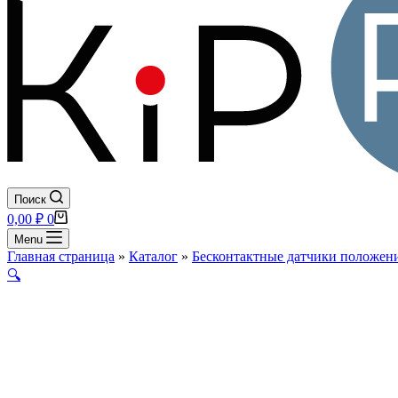
Поиск
Корзина
0,00
₽
0
Menu
Главная страница
»
Каталог
»
Бесконтактные датчики положени
🔍