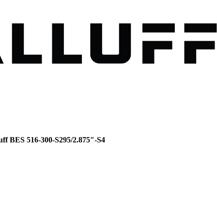
ff BES 516-300-S295/2.875″-S4